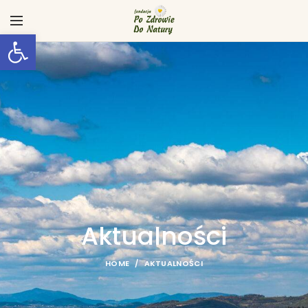
Otwórz pasek narzędzi
Aktualności
HOME
AKTUALNOŚCI