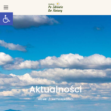
Otwórz pasek narzędzi
Aktualności
HOME
AKTUALNOŚCI