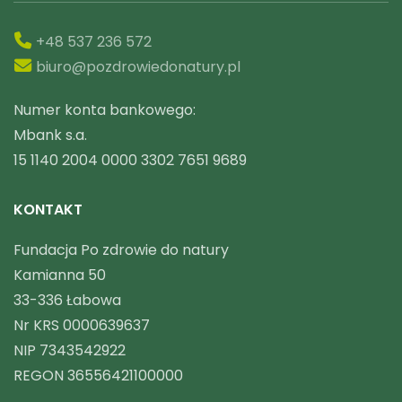
+48 537 236 572
biuro@pozdrowiedonatury.pl
Numer konta bankowego:
Mbank s.a.
15 1140 2004 0000 3302 7651 9689
KONTAKT
Fundacja Po zdrowie do natury
Kamianna 50
33-336 Łabowa
Nr KRS 0000639637
NIP 7343542922
REGON 36556421100000