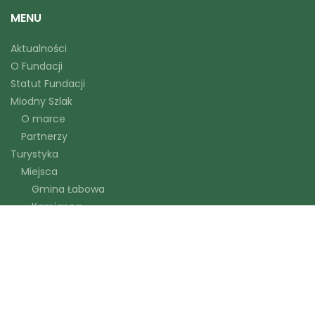
MENU
Aktualności
O Fundacji
Statut Fundacji
Miodny Szlak
O marce
Partnerzy
Turystyka
Miejsca
Gmina Łabowa
Kamianna
Krynica Zdrój
Szlaki turystyczne
Kontakt
SPOŁECZNOŚĆ